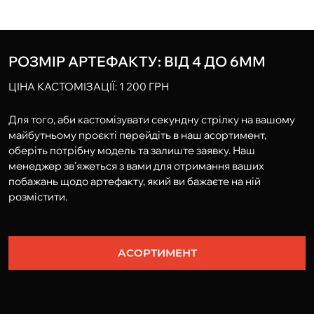
РОЗМІР АРТЕФАКТУ: ВІД 4 ДО 6ММ
ЦІНА КАСТОМІЗАЦІЇ: 1 200 ГРН
Для того, аби кастомізувати секундну стрілку на вашому
майбутньому проєкті перейдіть в наш асортимент,
оберіть потрібну модель та залиште заявку. Наш
менеджер звʼяжеться з вами для отримання ваших
побажань щодо артефакту, який ви бажаєте на ній
розмістити.
АСОРТИМЕНТ