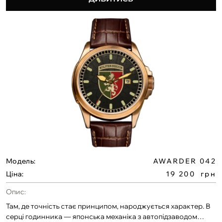
Корпус зі сталі 316L. Водонепроникність 10 ATM, — ідеальний
для щоденного носіння, тренувань і складних
умов.Можливість розробки циферблата за Вашим дизайном.
Доступне індивідуальне гравіювання на задній кришці та
боковій частині.Також унікальна можливість — розміщення
символу служби на кінчику секундної стрілки.
Модель:
AWARDER 042
Ціна:
19 200
грн
Опис:
Там, де точність стає принципом, народжується характер. В
серці годинника — японська механіка з автопідзаводом