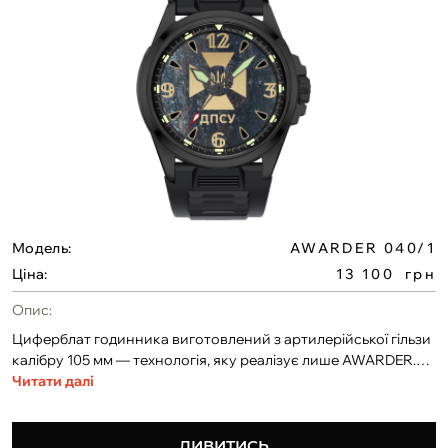
Модель:
AWARDER 040/1
Ціна:
13 100
грн
Опис:
Циферблат годинника виготовлений з артилерійської гільзи
калібру 105 мм — технологія, яку реалізує лише AWARDER.
Ми перші в Україні, хто поєднав справжній бойовий
Читати далі
артефакт із високоточною годинниковою майстерністю, де
кожен елемент — відлуння сили і нескореності.В серці
годинника — японський кварцовий механізм MIYOTA.
ДИВИТИСЬ