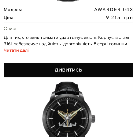
Модель:
AWARDER 043
Ціна:
9 215
грн
Опис:
Для тих, хто звик тримати удар і цінує якість. Корпус із сталі
316L забезпечує надійність і довговічність. В серці годинника
— механіка з автопідзаводом. Водонепроникність 5 ATM, —
Читати далі
ідеальний для щоденного носіння, тренувань. Опціонально:
виконання у стилі скелетон — прозорий механізм, щоб
бачити, як час працює на вас. Захоплюючий вид живої
ДИВИТИСЬ
механіки.Можливість розробки циферблата за вашим
дизайном. Доступне індивідуальне гравіювання на задній
кришці або по колу. А також унікальна можливість —
розміщення символу служби на кінчику секундної стрілки.