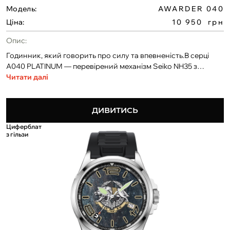
Модель:
AWARDER 040
Ціна:
10 950
грн
Опис:
Годинник, який говорить про силу та впевненість.В серці
A040 PLATINUM — перевірений механізм Seiko NH35 з
автопідзаводом. Корпус із сталі 316L. Водонепроникність 10
Читати далі
ATM, — ідеальний для щоденного носіння, тренувань і
складних умов.Можливість розробки циферблата за вашим
дизайном. Доступне індивідуальне гравіювання на задній
ДИВИТИСЬ
кришці та боковій частині.Також унікальна можливість —
Циферблат
розміщення символу служби на кінчику секундної стрілки.
з гільзи