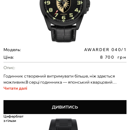
Модель:
AWARDER 040/1
Ціна:
8 700
грн
Опис:
Годинник створений витримувати більше, ніж здається
можливим.В серці годинника — японський кварцовий
механізм MIYOTA 2035. Корпус із сталі 316L.
Читати далі
Водонепроникність 10 ATM, — ідеальний для щоденного
носіння, тренувань і складних умов.Можливість розробки
циферблата за вашим дизайном. Доступне індивідуальне
ДИВИТИСЬ
гравіювання на задній кришці та боковій частині.Також
Циферблат
унікальна можливість — розміщення символу служби на
з гільзи
кінчику секундної стрілки.