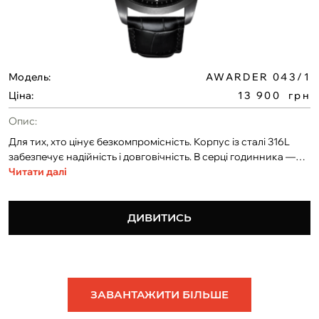
Модель:
AWARDER 043/1
Ціна:
13 900
грн
Опис:
Для тих, хто цінує безкомпромісність. Корпус із сталі 316L
забезпечує надійність і довговічність. В серці годинника —
японська механіка з автопідзаводом Miyota 82S0.
Читати далі
Водонепроникність 5 ATM, — ідеальний для щоденного
носіння, тренувань. Можливість розробки циферблата за
вашим дизайном. Доступне індивідуальне гравіювання на
ДИВИТИСЬ
задній кришці або по колу.
ЗАВАНТАЖИТИ БІЛЬШЕ