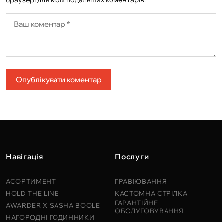
браузері для моїх подальших коментарів.
Опублікувати коментар
Навігація
Послуги
АСОРТИМЕНТ
ГРАВІЮВАННЯ
HOLD THE LINE
КАСТОМНА СТРІЛКА
ГАРАНТІЙНЕ
AWARDER X SASHA BOOLE
ОБСЛУГОВУВАННЯ
НАГОРОДНІ ГОДИННИКИ