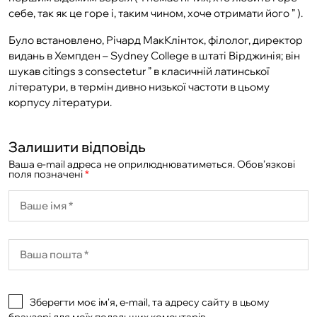
себе, так як це горе і, таким чином, хоче отримати його ” ​​).
Було встановлено, Річард МакКлінток, філолог, директор
видань в Хемпден – Sydney College в штаті Вірджинія; він
шукав citings з consectetur ” в класичній латинської
літератури, в термін дивно низької частоти в цьому
корпусу літератури.
Залишити відповідь
Ваша e-mail адреса не оприлюднюватиметься.
Обов’язкові
поля позначені
*
Зберегти моє ім'я, e-mail, та адресу сайту в цьому