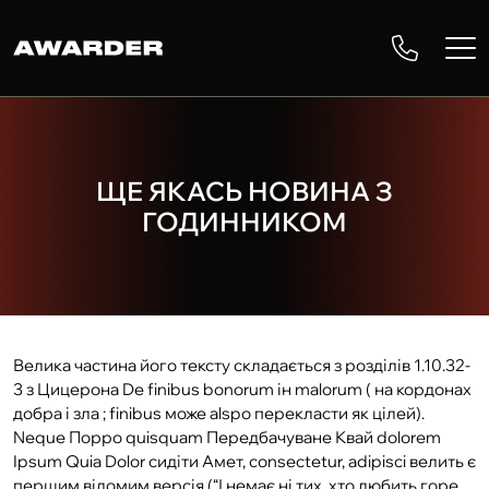
ЩЕ ЯКАСЬ НОВИНА З
ГОДИННИКОМ
Велика частина його тексту складається з розділів 1.10.32-
3 з Цицерона De finibus bonorum ін malorum ( на кордонах
добра і зла ; finibus може alspo перекласти як цілей).
Neque Порро quisquam Передбачуване Квай dolorem
Ipsum Quia Dolor сидіти Амет, consectetur, adipisci велить є
першим відомим версія (“І немає ні тих, хто любить горе